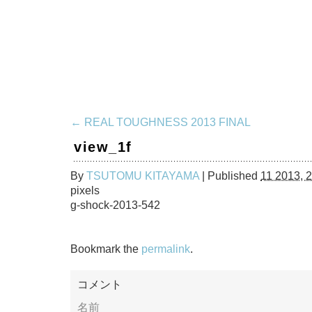
←
REAL TOUGHNESS 2013 FINAL
view_1f
By
TSUTOMU KITAYAMA
|
Published
11 2013, 
pixels
g-shock-2013-542
Bookmark the
permalink
.
コメント
名前